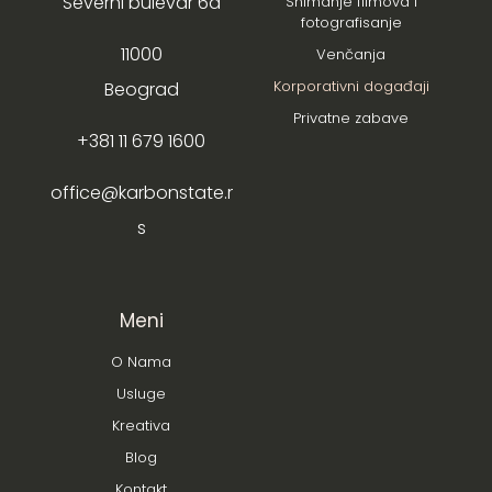
Severni bulevar 6a
Snimanje filmova i
fotografisanje
11000
Venčanja
Korporativni događaji
Beograd
Privatne zabave
+381 11 679 1600
office@karbonstate.r
s
Meni
O Nama
Usluge
Kreativa
Blog
Kontakt