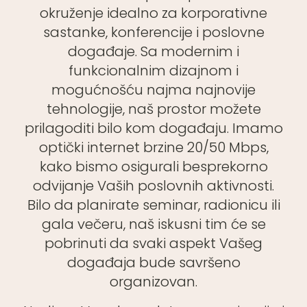
okruženje idealno za korporativne
sastanke, konferencije i poslovne
događaje. Sa modernim i
funkcionalnim dizajnom i
mogućnošću najma najnovije
tehnologije, naš prostor možete
prilagoditi bilo kom događaju. Imamo
optički internet brzine 20/50 Mbps,
kako bismo osigurali besprekorno
odvijanje Vaših poslovnih aktivnosti.
Bilo da planirate seminar, radionicu ili
gala večeru, naš iskusni tim će se
pobrinuti da svaki aspekt Vašeg
događaja bude savršeno
organizovan.