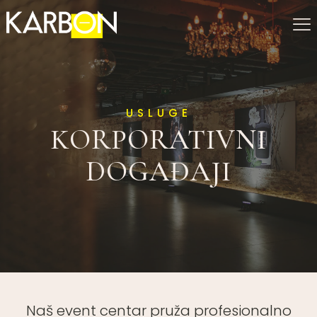
USLUGE
KORPORATIVNI
DOGAĐAJI
Naš event centar pruža profesionalno